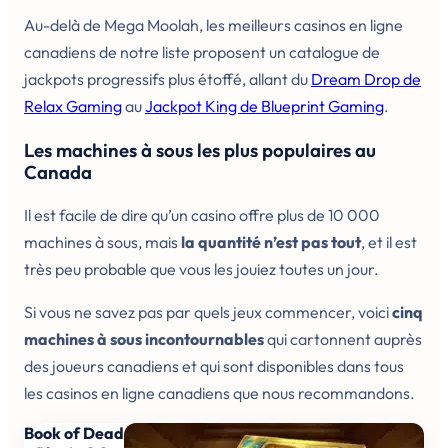
Au-delà de Mega Moolah, les meilleurs casinos en ligne
canadiens de notre liste proposent un catalogue de
jackpots progressifs plus étoffé, allant du
Dream Drop de
Relax Gaming
au
Jackpot King de Blueprint Gaming
.
Les machines à sous les plus populaires au
Canada
Il est facile de dire qu’un casino offre plus de 10 000
machines à sous, mais
la quantité n’est pas tout
, et il est
très peu probable que vous les jouiez toutes un jour.
Si vous ne savez pas par quels jeux commencer, voici
cinq
machines à sous incontournables
qui cartonnent auprès
des joueurs canadiens et qui sont disponibles dans tous
les casinos en ligne canadiens que nous recommandons.
Book of Dead