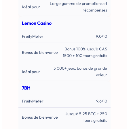
Large gamme de promotions et
récompenses
Lemon Casino
9.0/10
Bonus 100% jusqu’à CA$
1500 + 100 tours gratuits
5 000+ jeux, bonus de grande
valeur
7Bit
9.6/10
Jusqu’à 5.25 BTC + 250
tours gratuits