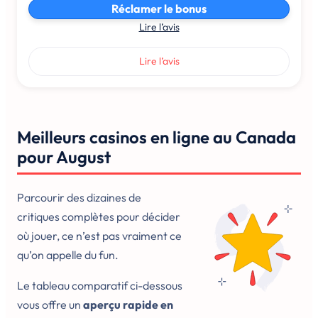
Réclamer le bonus
Lire l’avis
Lire l’avis
Meilleurs casinos en ligne au Canada
pour August
Parcourir des dizaines de
critiques complètes pour décider
où jouer, ce n’est pas vraiment ce
qu’on appelle du fun.
Le tableau comparatif ci-dessous
vous offre un
aperçu rapide en