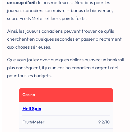
un coup d’œil
de nos meilleures sélections pour les
joueurs canadiens ce mois-ci – bonus de bienvenue,
score FruityMeter et leurs points forts.
Ainsi, les joueurs canadiens peuvent trouver ce qu’ils
cherchent en quelques secondes et passer directement
aux choses sérieuses.
Que vous jouiez avec quelques dollars ou avec un bankroll
plus conséquent, il y a un casino canadien à argent réel
pour tous les budgets.
Casino
Hell Spin
9.2/10