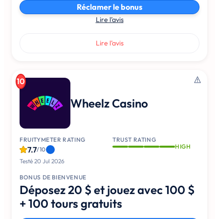
Réclamer le bonus
Lire l’avis
Lire l’avis
10
Wheelz Casino
FRUITYMETER RATING
TRUST RATING
HIGH
7.7
/10
Testé 20 Jul 2026
BONUS DE BIENVENUE
Déposez 20 $ et jouez avec 100 $
+ 100 tours gratuits