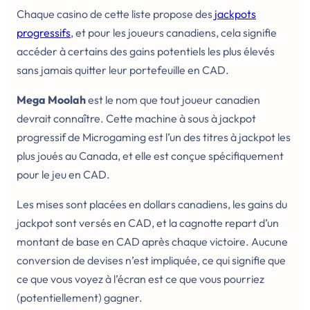
Chaque casino de cette liste propose des
jackpots
progressifs
, et pour les joueurs canadiens, cela signifie
accéder à certains des gains potentiels les plus élevés
sans jamais quitter leur portefeuille en CAD.
Mega Moolah
est le nom que tout joueur canadien
devrait connaître. Cette machine à sous à jackpot
progressif de Microgaming est l’un des titres à jackpot les
plus joués au Canada, et elle est conçue spécifiquement
pour le jeu en CAD.
Les mises sont placées en dollars canadiens, les gains du
jackpot sont versés en CAD, et la cagnotte repart d’un
montant de base en CAD après chaque victoire. Aucune
conversion de devises n’est impliquée, ce qui signifie que
ce que vous voyez à l’écran est ce que vous pourriez
(potentiellement) gagner.