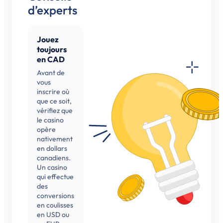
d’experts
Jouez
toujours
en CAD
Avant de
vous
inscrire où
que ce soit,
vérifiez que
le casino
opère
nativement
en dollars
canadiens.
Un casino
qui effectue
des
conversions
en coulisses
en USD ou