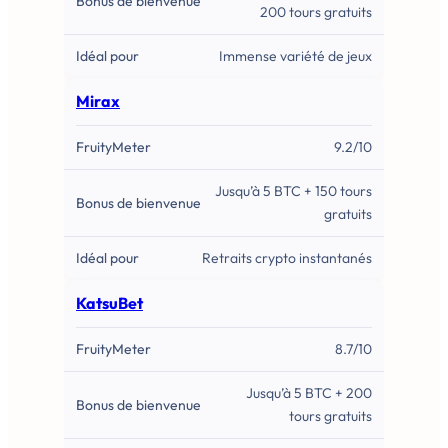
200 tours gratuits
Immense variété de jeux
Mirax
9.2/10
Jusqu’à 5 BTC + 150 tours
gratuits
Retraits crypto instantanés
KatsuBet
8.7/10
Jusqu’à 5 BTC + 200
tours gratuits