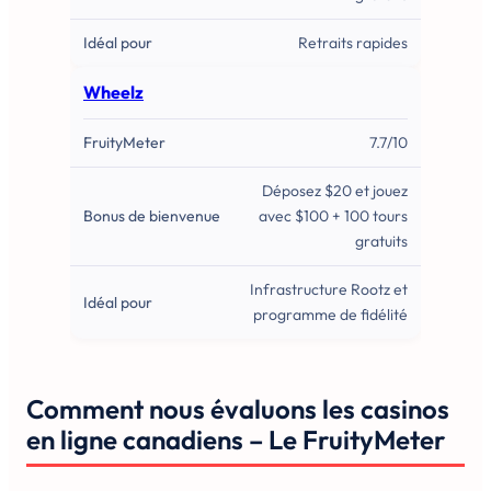
Retraits rapides
Wheelz
7.7/10
Déposez $20 et jouez
avec $100 + 100 tours
gratuits
Infrastructure Rootz et
programme de fidélité
Comment nous évaluons les casinos
en ligne canadiens – Le FruityMeter