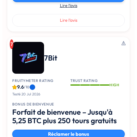
Lire l’avis
Lire l’avis
7
7Bit
FRUITYMETER RATING
TRUST RATING
HIGH
9.6
/10
Testé 20 Jul 2026
BONUS DE BIENVENUE
Forfait de bienvenue – Jusqu'à
5,25 BTC plus 250 tours gratuits
Réclamer le bonus